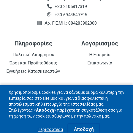
+30 2105817319
+30 6948549795
Αρ. Γ.Ε.ΜΗ.: 084283902000
Πληροφορίες
Λογαριασμός
Πολιτική Απορρήτου
Η Εταιρεία
Όροι και Προϋποθέσεις
Επικοινωνία
Εγγυήσεις Κατασκευαστών
Follow us
Χρησιμοποιούμε cookies για να κάνουμε ακόμα καλύτερη την
εμπειρία σας στο site μας και για να διασφαλιστεί η
αποτελεσματική λειτουργία της ιστοσελίδας μας.
Ακολουθήστε μας στα social networks
Επιλέγοντας
«Αποδοχή»
παρέχετε τη συγκατάθεσή σας για
τη χρήση των cookies, σύμφωνα με την πολιτική μας.
Αποδοχή
Περισσότερα