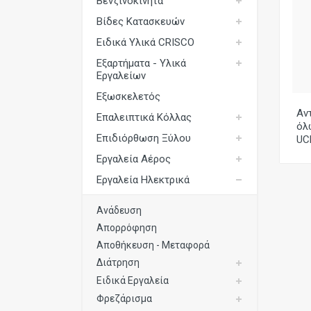
Βενζινοκίνητα
Εξωσκελετός
Βίδες Κατασκευών
Επαλειπτικά Κόλλας
Ειδικά Υλικά CRISCO
Εξαρτήματα - Υλικά
Επιδιόρθωση Ξύλου
Εργαλείων
Εργαλεία Αέρος
Εξωσκελετός
Αν
Εργαλεία Ηλεκτρικά
Επαλειπτικά Κόλλας
όλ
Επιδιόρθωση Ξύλου
UC
Εργαλεία Μπαταρίας
Εργαλεία Αέρος
Εργαλεία Χειρός
Εργαλεία Ηλεκτρικά
Καρφωτικά Υλικά
Ανάδευση
Μηχανές Ταπετσαρίας
Απορρόφηση
Όργανα Μέτρησης
Αποθήκευση - Μεταφορά
Διάτρηση
Συστήματα Σύσφιξης
Ειδικά Εργαλεία
Συστήματα Τριβής
Φρεζάρισμα