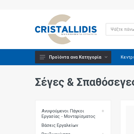
Κεντρ
Προϊόντα ανα Κατηγορία
Ανυψούμενοι Πάγκοι Εργασίας -
Μονταρίσματος
Σέγες & Σπαθόσεγε
Βάσεις Εργαλείων
Βενζινοκίνητα
Βίδες Κατασκευών
Ανυψούμενοι Πάγκοι
Εργασίας - Μονταρίσματος
Ειδικά Υλικά CRISCO
Βάσεις Εργαλείων
Εξαρτήματα - Υλικά Εργαλείων