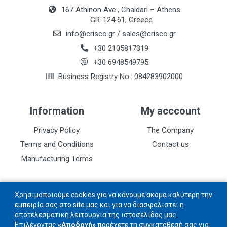
167 Athinon Ave., Chaidari – Athens
GR-124 61, Greece
info@crisco.gr
/
sales@crisco.gr
+30 2105817319
+30 6948549795
Business Registry No.: 084283902000
Information
My acccount
Privacy Policy
The Company
Terms and Conditions
Contact us
Manufacturing Terms
Follow us
Χρησιμοποιούμε cookies για να κάνουμε ακόμα καλύτερη την
εμπειρία σας στο site μας και για να διασφαλιστεί η
αποτελεσματική λειτουργία της ιστοσελίδας μας.
Follow us on social networks
Επιλέγοντας
«Αποδοχή»
παρέχετε τη συγκατάθεσή σας για