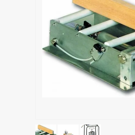
Exoskeleton
Glue Feeders
Wood Repair System
Pneumatic Tools
Power Tools
Battery Tools
Hand Tools
Fastening Materials
Upholstery Machines
Digital Measuring Tools
Clamping Systems
Sanding Systems