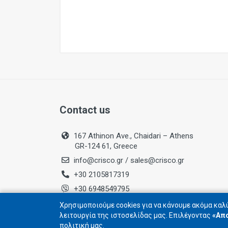
Contact us
167 Athinon Ave., Chaidari – Athens
GR-124 61, Greece
info@crisco.gr
/
sales@crisco.gr
+30 2105817319
+30 6948549795
Business Registry No.: 084283902000
Χρησιμοποιούμε cookies για να κάνουμε ακόμα καλύ
λειτουργία της ιστοσελίδας μας. Επιλέγοντας
«Απ
πολιτική μας.