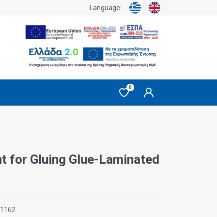
Language:
0
 for Gluing Glue-Laminated
01162