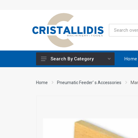
Home
Search By Category
Height-Adjustable Working Tables
Home
Pneumatic Feeder' s Accessories
Man
Stands
Engine Powered
Construction Screws
Special Materials CRISCO
Accessories - Tool Materials