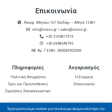
Επικοινωνία
Λεωφ. Αθηνών 167 Χαϊδάρι – Αθήνα 12461
info@crisco.gr
/
sales@crisco.gr
+30 2105817319
+30 6948549795
Αρ. Γ.Ε.ΜΗ.: 084283902000
Πληροφορίες
Λογαριασμός
Πολιτική Απορρήτου
Η Εταιρεία
Όροι και Προϋποθέσεις
Επικοινωνία
Εγγυήσεις Κατασκευαστών
Follow us
Χρησιμοποιούμε cookies για να κάνουμε ακόμα καλύτερη την