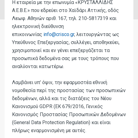
Η εταιρεία με την επωνυμία
«ΚΡΥΣΤΑΛΛΙΔΗΣ
Α.Ε.Β.Ε.»
που εδρεύει στο Χαϊδάρι Αττικής, οδός
Λεωφ. Αθηνών αριθ. 167, τηλ.
210-5817319
και
ηλεκτρονική διεύθυνση
επικοινωνίας
info
@
crisco
.
gr
, λειτουργώντας ως
Υπεύθυνος Επεξεργασίας, συλλέγει, αποθηκεύει,
χρησιμοποιεί και εν γένει επεξεργάζεται τα
προσωπικά δεδομένα σας με τους τρόπους που
αναλύονται κατωτέρω.
Λαμβάνει υπ’ όψιν, την εφαρμοστέα εθνική
νομοθεσία περί της προστασίας των προσωπικών
δεδομένων, αλλά και τις διατάξεις του
Νέου
Κανονισμού
GDPR
(
EK
679/2016, Γενικός
Κανονισμός Πρ
o
στασίας Προσωπικών Δεδομένων
(
General
Data
Protection
Regulation
) και είναι
πλήρως εναρμονισμένη με αυτές.