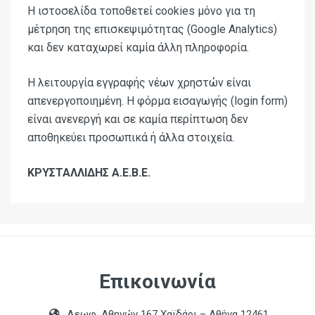
Η ιστοσελίδα τοποθετεί
cookies
μόνο για τη
μέτρηση της επισκεψιμότητας (
Google
Analytics
)
και δεν καταχωρεί καμία άλλη πληροφορία.
Η λειτουργία εγγραφής νέων χρηστών είναι
απενεργοποιημένη. Η φόρμα εισαγωγής (
login
form
)
είναι ανενεργή και σε καμία περίπτωση δεν
αποθηκεύει προσωπικά ή άλλα στοιχεία.
ΚΡΥΣΤΑΛΛΙΔΗΣ Α.Ε.Β.Ε.
Επικοινωνία
Λεωφ. Αθηνών 167 Χαϊδάρι – Αθήνα 12461