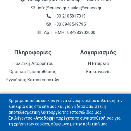
info@crisco.gr
/
sales@crisco.gr
+30 2105817319
+30 6948549795
Αρ. Γ.Ε.ΜΗ.: 084283902000
Πληροφορίες
Λογαριασμός
Πολιτική Απορρήτου
Η Εταιρεία
Όροι και Προϋποθέσεις
Επικοινωνία
Εγγυήσεις Κατασκευαστών
Follow us
Χρησιμοποιούμε cookies για να κάνουμε ακόμα καλύτερη την
εμπειρία σας στο site μας και για να διασφαλιστεί η
αποτελεσματική λειτουργία της ιστοσελίδας μας.
Ακολουθήστε μας στα social networks
Επιλέγοντας
«Αποδοχή»
παρέχετε τη συγκατάθεσή σας για
τη χρήση των cookies, σύμφωνα με την πολιτική μας.