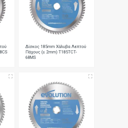
τού
Δίσκος 185mm Χάλυβα Λεπτού
68CS
Πάχους (≤ 2mm) T185TCT-
68MS