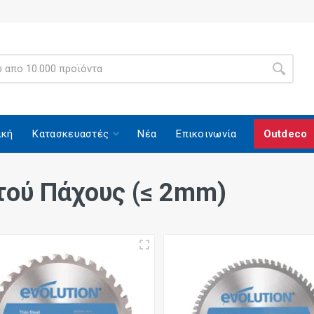
ική
Κατασκευαστές
Νέα
Επικοινωνία
Outdeco
τού Πάχους (≤ 2mm)