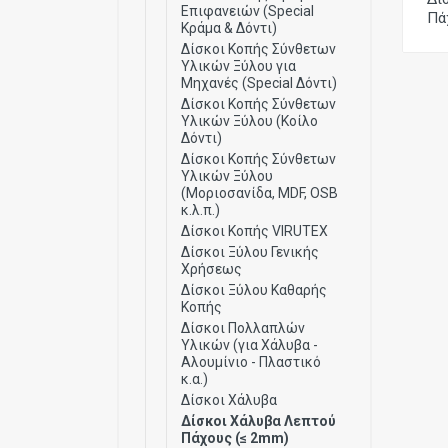
Επιφανειών (Special
Πά
Κράμα & Δόντι)
Δίσκοι Κοπής Σύνθετων
Υλικών Ξύλου για
Μηχανές (Special Δόντι)
Δίσκοι Κοπής Σύνθετων
Υλικών Ξύλου (Κοίλο
Δόντι)
Δίσκοι Κοπής Σύνθετων
Υλικών Ξύλου
(Μοριοσανίδα, MDF, OSB
κ.λ.π.)
Δίσκοι Κοπής VIRUTEX
Δίσκοι Ξύλου Γενικής
Χρήσεως
Δίσκοι Ξύλου Καθαρής
Κοπής
Δίσκοι Πολλαπλών
Υλικών (για Χάλυβα -
Αλουμίνιο - Πλαστικό
κ.α.)
Δίσκοι Χάλυβα
Δίσκοι Χάλυβα Λεπτού
Πάχους (≤ 2mm)