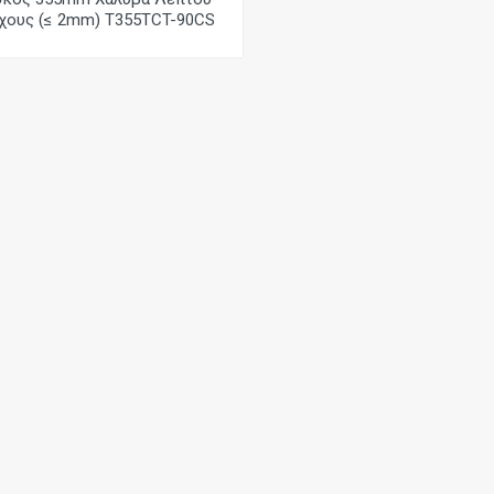
χους (≤ 2mm) T355TCT-90CS