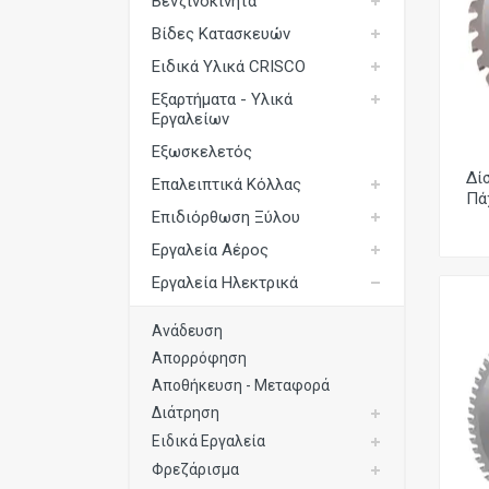
Βενζινοκίνητα
Εξωσκελετός
Βίδες Κατασκευών
Επαλειπτικά Κόλλας
Ειδικά Υλικά CRISCO
Εξαρτήματα - Υλικά
Επιδιόρθωση Ξύλου
Εργαλείων
Εργαλεία Αέρος
Εξωσκελετός
Δί
Εργαλεία Ηλεκτρικά
Επαλειπτικά Κόλλας
Πά
Επιδιόρθωση Ξύλου
Εργαλεία Μπαταρίας
Εργαλεία Αέρος
Εργαλεία Χειρός
Εργαλεία Ηλεκτρικά
Καρφωτικά Υλικά
Ανάδευση
Μηχανές Ταπετσαρίας
Απορρόφηση
Όργανα Μέτρησης
Αποθήκευση - Μεταφορά
Διάτρηση
Συστήματα Σύσφιξης
Ειδικά Εργαλεία
Συστήματα Τριβής
Φρεζάρισμα