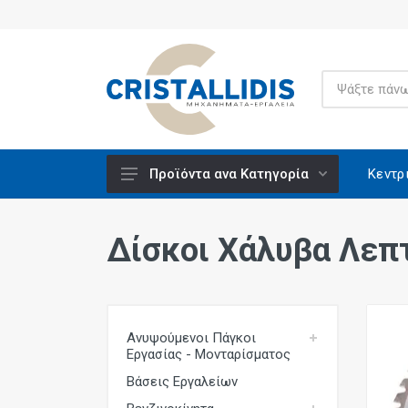
Κεντρ
Προϊόντα ανα Κατηγορία
Ανυψούμενοι Πάγκοι Εργασίας -
Μονταρίσματος
Δίσκοι Χάλυβα Λεπ
Βάσεις Εργαλείων
Βενζινοκίνητα
Βίδες Κατασκευών
Ανυψούμενοι Πάγκοι
Εργασίας - Μονταρίσματος
Ειδικά Υλικά CRISCO
Βάσεις Εργαλείων
Εξαρτήματα - Υλικά Εργαλείων