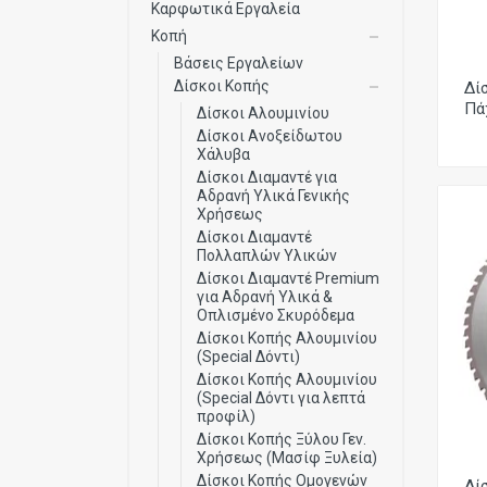
Καρφωτικά Εργαλεία
Κοπή
Βάσεις Εργαλείων
Δίσκοι Κοπής
Δί
Πά
Δίσκοι Αλουμινίου
Δίσκοι Ανοξείδωτου
Χάλυβα
Δίσκοι Διαμαντέ για
Αδρανή Υλικά Γενικής
Χρήσεως
Δίσκοι Διαμαντέ
Πολλαπλών Υλικών
Δίσκοι Διαμαντέ Premium
για Αδρανή Υλικά &
Οπλισμένο Σκυρόδεμα
Δίσκοι Κοπής Αλουμινίου
(Special Δόντι)
Δίσκοι Κοπής Αλουμινίου
(Special Δόντι για λεπτά
προφίλ)
Δίσκοι Κοπής Ξύλου Γεν.
Χρήσεως (Μασίφ Ξυλεία)
Δίσκοι Κοπής Ομογενών
Δί