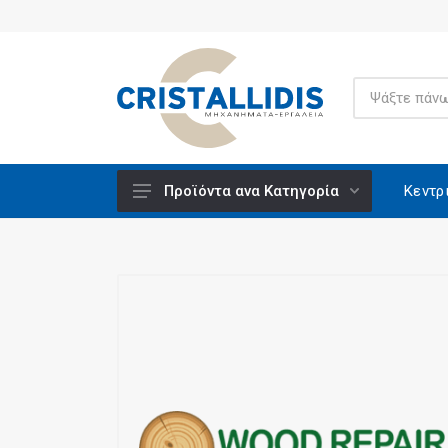
Κεντρ
Προϊόντα ανα Κατηγορία
Ανυψούμενοι Πάγκοι Εργασίας -
Μονταρίσματος
Βάσεις Εργαλείων
Βενζινοκίνητα
Βίδες Κατασκευών
Ειδικά Υλικά CRISCO
Εξαρτήματα - Υλικά Εργαλείων