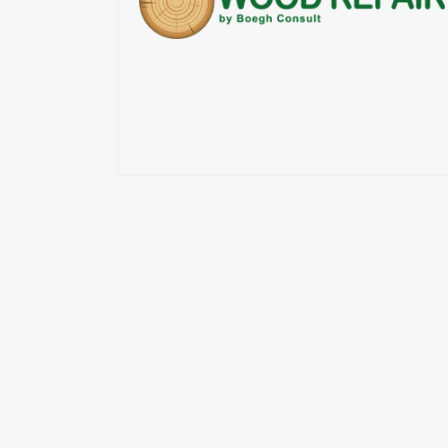
Εξωσκελετός
Επαλειπτικά Κόλλας
Επιδιόρθωση Ξύλου
Εργαλεία Αέρος
Εργαλεία Ηλεκτρικά
Εργαλεία Μπαταρίας
Εργαλεία Χειρός
Καρφωτικά Υλικά
Μηχανές Ταπετσαρίας
Όργανα Μέτρησης
Συστήματα Σύσφιξης
Συστήματα Τριβής