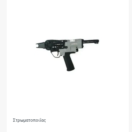
Στρωματοποιΐας