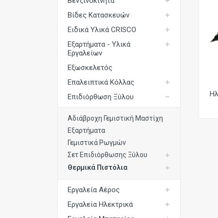
Βενζινοκίνητα
Εξωσκελετός
Βίδες Κατασκευών
Επαλειπτικά Κόλλας
Ειδικά Υλικά CRISCO
Εξαρτήματα - Υλικά
Επιδιόρθωση Ξύλου
Εργαλείων
Εργαλεία Αέρος
Εξωσκελετός
Εργαλεία Ηλεκτρικά
Επαλειπτικά Κόλλας
Ηλ
Επιδιόρθωση Ξύλου
Εργαλεία Μπαταρίας
Εργαλεία Χειρός
Αδιάβροχη Γεμιστική Μαστίχη
Εξαρτήματα
Καρφωτικά Υλικά
Γεμιστικά Ρωγμών
Μηχανές Ταπετσαρίας
Σετ Επιδιόρθωσης Ξύλου
Όργανα Μέτρησης
Θερμικά Πιστόλια
Συστήματα Σύσφιξης
Εργαλεία Αέρος
Συστήματα Τριβής
Εργαλεία Ηλεκτρικά