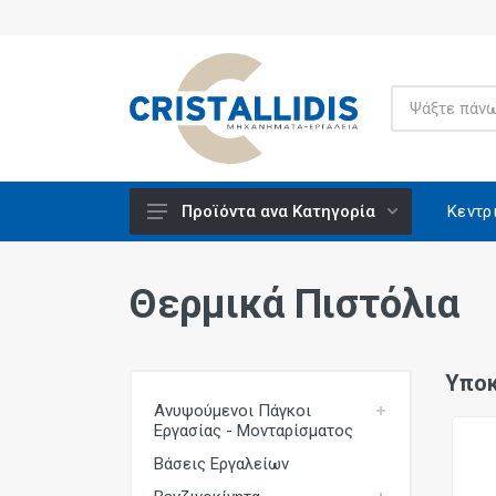
Κεντρ
Προϊόντα ανα Κατηγορία
Ανυψούμενοι Πάγκοι Εργασίας -
Μονταρίσματος
Θερμικά Πιστόλια
Βάσεις Εργαλείων
Βενζινοκίνητα
Υποκ
Βίδες Κατασκευών
Ανυψούμενοι Πάγκοι
Εργασίας - Μονταρίσματος
Ειδικά Υλικά CRISCO
Βάσεις Εργαλείων
Εξαρτήματα - Υλικά Εργαλείων