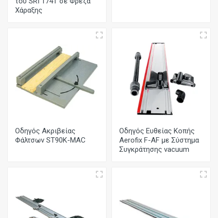
του SRI 174T σε Φρέζα
Χάραξης
Οδηγός Ακριβείας
Οδηγός Ευθείας Κοπής
Φάλτσων ST90K-MAC
Aerofix F-AF με Σύστημα
Συγκράτησης vacuum