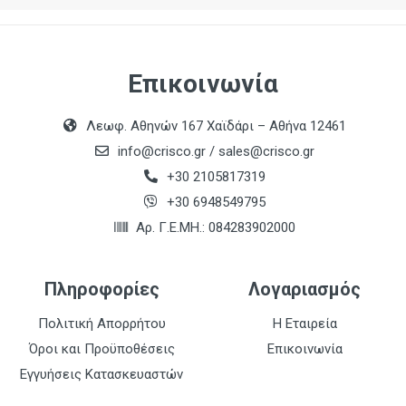
Επικοινωνία
Λεωφ. Αθηνών 167 Χαϊδάρι – Αθήνα 12461
info@crisco.gr
/
sales@crisco.gr
+30 2105817319
+30 6948549795
Αρ. Γ.Ε.ΜΗ.: 084283902000
Πληροφορίες
Λογαριασμός
Πολιτική Απορρήτου
Η Εταιρεία
Όροι και Προϋποθέσεις
Επικοινωνία
Εγγυήσεις Κατασκευαστών