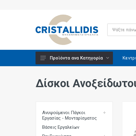
Κεντρ
Προϊόντα ανα Κατηγορία
Ανυψούμενοι Πάγκοι Εργασίας -
Μονταρίσματος
Δίσκοι Ανοξείδωτο
Βάσεις Εργαλείων
Βενζινοκίνητα
Βίδες Κατασκευών
Ανυψούμενοι Πάγκοι
Εργασίας - Μονταρίσματος
Ειδικά Υλικά CRISCO
Βάσεις Εργαλείων
Εξαρτήματα - Υλικά Εργαλείων