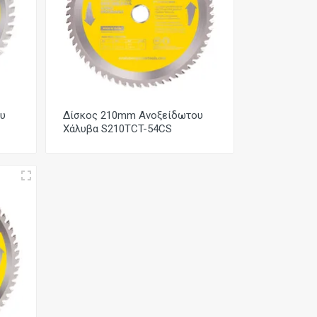
υ
Δίσκος 210mm Ανοξείδωτου
Χάλυβα S210TCT-54CS