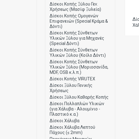
Δίσκοι Κοπής Ξύλου Γεν.
Χρήσεως (Μασίφ Ξυλεία)
Δίσκοι Κοπής Ομογενών
Δί
Επιφανειών (Special Κράμα &
Χά
Δόντι)
Δίσκοι Κοπής Σύνθετων
Υλικών Ξύλου για Μηχανές
(Special Δόντι)
Δίσκοι Κοπής Σύνθετων
Υλικών Ξύλου (Κοίλο Δόντι)
Δίσκοι Κοπής Σύνθετων
Υλικών Ξύλου (Μοριοσανίδα,
MDF, OSB κ.λ.π.)
Δίσκοι Κοπής VIRUTEX
Δίσκοι Ξύλου Γενικής
Χρήσεως
Δίσκοι Ξύλου Καθαρής Κοπής
Δίσκοι Πολλαπλών Υλικών
(για Χάλυβα - Αλουμίνιο -
Πλαστικό κ.α.)
Δίσκοι Χάλυβα
Δίσκοι Χάλυβα Λεπτού
Πάχους (≤ 2mm)