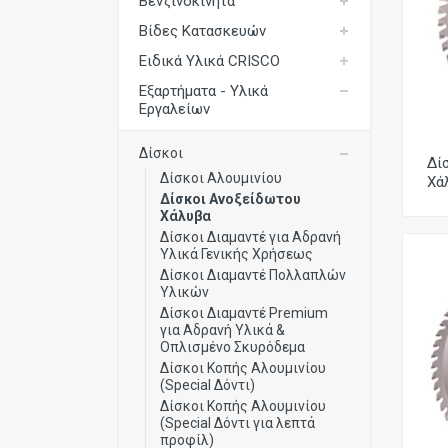
Βενζινοκίνητα
Εξωσκελετός
Βίδες Κατασκευών
Επαλειπτικά Κόλλας
Ειδικά Υλικά CRISCO
Εξαρτήματα - Υλικά
Επιδιόρθωση Ξύλου
Εργαλείων
Εργαλεία Αέρος
Δίσκοι
Δί
Εργαλεία Ηλεκτρικά
Δίσκοι Αλουμινίου
Χά
Δίσκοι Ανοξείδωτου
Εργαλεία Μπαταρίας
Χάλυβα
Εργαλεία Χειρός
Δίσκοι Διαμαντέ για Αδρανή
Υλικά Γενικής Χρήσεως
Καρφωτικά Υλικά
Δίσκοι Διαμαντέ Πολλαπλών
Υλικών
Μηχανές Ταπετσαρίας
Δίσκοι Διαμαντέ Premium
για Αδρανή Υλικά &
Όργανα Μέτρησης
Οπλισμένο Σκυρόδεμα
Δίσκοι Κοπής Αλουμινίου
Συστήματα Σύσφιξης
(Special Δόντι)
Δίσκοι Κοπής Αλουμινίου
Συστήματα Τριβής
(Special Δόντι για λεπτά
προφίλ)