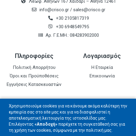
Λεωφ. Αθηνών 167 Χαϊδάρι – Αθήνα 12461
info@crisco.gr
/
sales@crisco.gr
+30 2105817319
+30 6948549795
Αρ. Γ.Ε.ΜΗ.: 084283902000
Πληροφορίες
Λογαριασμός
Πολιτική Απορρήτου
Η Εταιρεία
Όροι και Προϋποθέσεις
Επικοινωνία
Εγγυήσεις Κατασκευαστών
Follow us
Χρησιμοποιούμε cookies για να κάνουμε ακόμα καλύτερη την
εμπειρία σας στο site μας και για να διασφαλιστεί η
αποτελεσματική λειτουργία της ιστοσελίδας μας.
Ακολουθήστε μας στα social networks
Επιλέγοντας
«Αποδοχή»
παρέχετε τη συγκατάθεσή σας για
τη χρήση των cookies, σύμφωνα με την πολιτική μας.