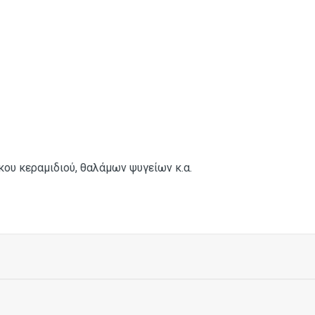
κου κεραμιδιού, θαλάμων ψυγείων κ.α.
260 mm
280 mm