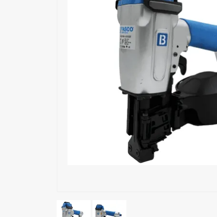
Εξωσκελετός
Επαλειπτικά Κόλλας
Επιδιόρθωση Ξύλου
Εργαλεία Αέρος
Εργαλεία Ηλεκτρικά
Εργαλεία Μπαταρίας
Εργαλεία Χειρός
Καρφωτικά Υλικά
Μηχανές Ταπετσαρίας
Όργανα Μέτρησης
Συστήματα Σύσφιξης
Συστήματα Τριβής