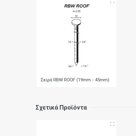
Πλάτος
Βάρος
Πίεση Λειτουργίας
Χωρητικότητα Υλικού
Τύπος
Διάμετρος Κορμού
Σειρά RBW ROOF (19mm - 45mm)
Διάσταση Κεφαλής
Μήκος
Σχετικά Προϊόντα