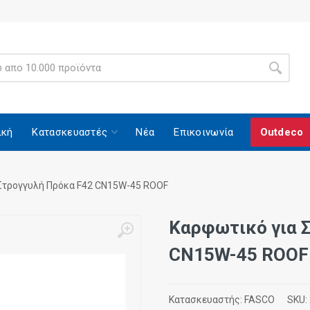
ική
Κατασκευαστές
Νέα
Επικοινωνία
Outdeco
Στρογγυλή Πρόκα F42 CN15W-45 ROOF
Καρφωτικό για 
CN15W-45 ROOF
Κατασκευαστής:
FASCO
SKU: