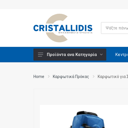
Κεντρ
Προϊόντα ανα Κατηγορία
Ανυψούμενοι Πάγκοι Εργασίας -
Μονταρίσματος
Home
Καρφωτικά Πρόκας
Καρφωτικό για 
Βάσεις Εργαλείων
Βενζινοκίνητα
Βίδες Κατασκευών
Ειδικά Υλικά CRISCO
Εξαρτήματα - Υλικά Εργαλείων