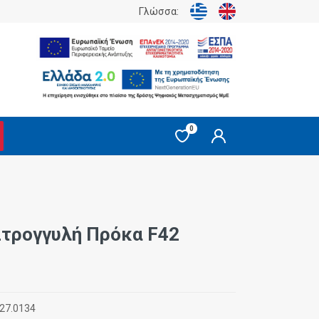
Γλώσσα:
0
Στρογγυλή Πρόκα F42
27.0134