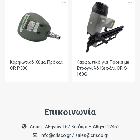
Τύπος
LSN
Διάμετρος Κορμού
Ø 3,30 x 4,20 mm
Διάσταση Κεφαλής
Καρφωτικό Χύμα Πρόκας
Καρφωτικό για Πρόκα με
9,00 mm
CR P300
Στρογγυλό Κεφάλι CR S-
160G
Μήκος
100 - 130 mm
Επικοινωνία
Λεωφ. Αθηνών 167 Χαϊδάρι – Αθήνα 12461
info@crisco.gr
/
sales@crisco.gr