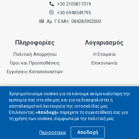
+30 2105817319
+30 6948549795
Αρ. Γ.Ε.ΜΗ.: 084283902000
Πληροφορίες
Λογαριασμός
Πολιτική Απορρήτου
Η Εταιρεία
Όροι και Προϋποθέσεις
Επικοινωνία
Εγγυήσεις Κατασκευαστών
Follow us
Χρησιμοποιούμε cookies για να κάνουμε ακόμα καλύτερη την
εμπειρία σας στο site μας και για να διασφαλιστεί η
αποτελεσματική λειτουργία της ιστοσελίδας μας.
Ακολουθήστε μας στα social networks
Επιλέγοντας
«Αποδοχή»
παρέχετε τη συγκατάθεσή σας για
τη χρήση των cookies, σύμφωνα με την πολιτική μας.
Αποδοχή
Περισσότερα