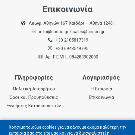
Επικοινωνία
Λεωφ. Αθηνών 167 Χαϊδάρι – Αθήνα 12461
info@crisco.gr
/
sales@crisco.gr
+30 2105817319
+30 6948549795
Αρ. Γ.Ε.ΜΗ.: 084283902000
Πληροφορίες
Λογαριασμός
Πολιτική Απορρήτου
Η Εταιρεία
Όροι και Προϋποθέσεις
Επικοινωνία
Εγγυήσεις Κατασκευαστών
Follow us
Χρησιμοποιούμε cookies για να κάνουμε ακόμα καλύτερη την
εμπειρία σας στο site μας και για να διασφαλιστεί η