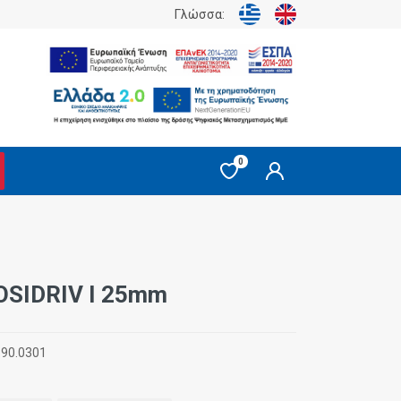
Γλώσσα:
0
OSIDRIV I 25mm
:
90.0301