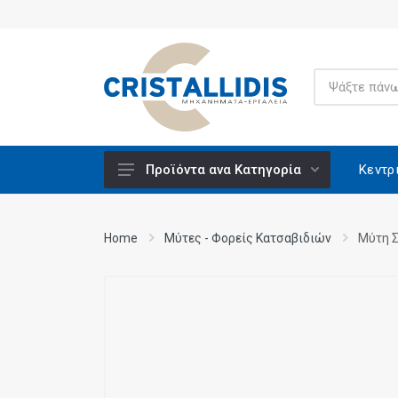
Κεντρ
Προϊόντα ανα Κατηγορία
Ανυψούμενοι Πάγκοι Εργασίας -
Μονταρίσματος
Home
Μύτες - Φορείς Κατσαβιδιών
Μύτη Σ
Βάσεις Εργαλείων
Βενζινοκίνητα
Βίδες Κατασκευών
Ειδικά Υλικά CRISCO
Εξαρτήματα - Υλικά Εργαλείων