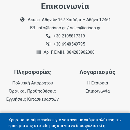
Επικοινωνία
Διάμετρος
180mm
Λεωφ. Αθηνών 167 Χαϊδάρι – Αθήνα 12461
Οπή
info@crisco.gr
/
sales@crisco.gr
20mm
+30 2105817319
+30 6948549795
Δόντια
36
Αρ. Γ.Ε.ΜΗ.: 084283902000
Εντομή
Πληροφορίες
Λογαριασμός
2mm
Πολιτική Απορρήτου
Η Εταιρεία
Όροι και Προϋποθέσεις
Επικοινωνία
Εγγυήσεις Κατασκευαστών
Follow us
Χρησιμοποιούμε cookies για να κάνουμε ακόμα καλύτερη την
εμπειρία σας στο site μας και για να διασφαλιστεί η