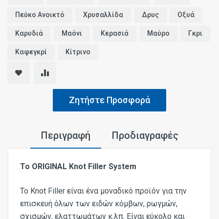
Πεύκο Ανοικτό
Χρυσαλλίδα
Δρυς
Οξυά
Καρυδιά
Μαόνι
Κερασιά
Μαύρο
Γκρι
Καφεγκρί
Κίτρινο
Ζητήστε Προσφορά
Περιγραφή
Προδιαγραφές
Το ORIGINAL Knot Filler System
Το Knot Filler είναι ένα μοναδικό προϊόν για την
επισκευή όλων των ειδών κόμβων, ρωγμών,
σχισμών, ελαττωμάτων κ.λπ. Είναι εύκολο και