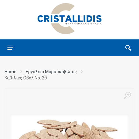
Home
Εργαλεία Μορσοκαβίλιας
Καβίλιες Οβάλ Νο. 20