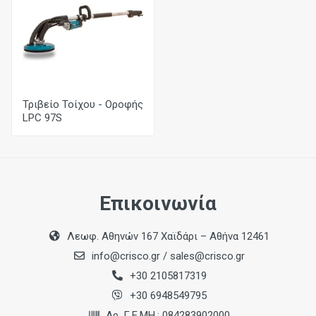
Διάμετρος Δίσκου Τριβής
225 mm
Βάρος
3,1kg
Τριβείο Τοίχου - Οροφής
LPC 97S
Επικοινωνία
Λεωφ. Αθηνών 167 Χαϊδάρι – Αθήνα 12461
info@crisco.gr
/
sales@crisco.gr
+30 2105817319
+30 6948549795
Αρ. Γ.Ε.ΜΗ.: 084283902000