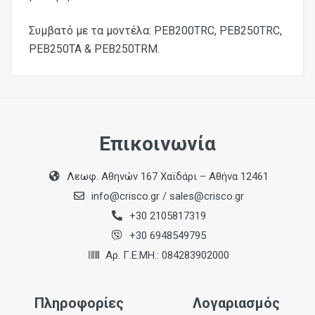
Συμβατό με τα μοντέλα: PEB200TRC, PEB250TRC,
PEB250TA & PEB250TRM.
Επικοινωνία
Λεωφ. Αθηνών 167 Χαϊδάρι – Αθήνα 12461
info@crisco.gr
/
sales@crisco.gr
+30 2105817319
+30 6948549795
Αρ. Γ.Ε.ΜΗ.: 084283902000
Πληροφορίες
Λογαριασμός