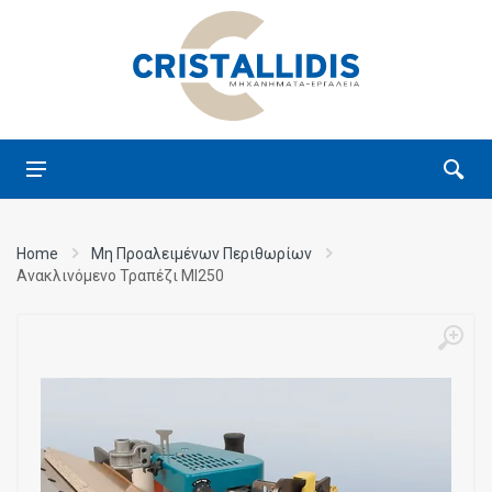
Home
Μη Προαλειμένων Περιθωρίων
Ανακλινόμενο Τραπέζι MI250