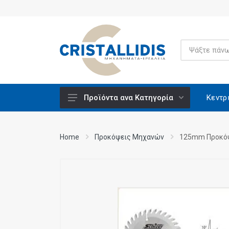
Κεντρ
Προϊόντα ανα Κατηγορία
Ανυψούμενοι Πάγκοι Εργασίας -
Μονταρίσματος
Home
Προκόψεις Μηχανών
125mm Προκόψ
Βάσεις Εργαλείων
Βενζινοκίνητα
Βίδες Κατασκευών
Ειδικά Υλικά CRISCO
Εξαρτήματα - Υλικά Εργαλείων