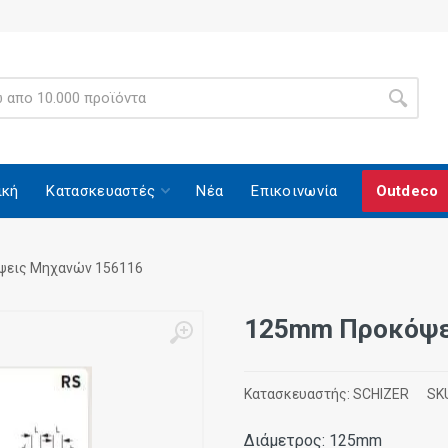
ική
Κατασκευαστές
Νέα
Επικοινωνία
Outdeco
εις Μηχανών 156116
125mm Προκόψε
Κατασκευαστής:
SCHIZER
SK
Διάμετρος: 125mm