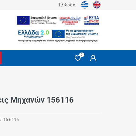
Γλώσσα:
0
ις Μηχανών 156116
U:
15.6116