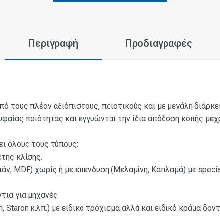
Περιγραφή
Προδιαγραφές
από τους πλέον αξιόπιστους, ποιοτικούς και με μεγάλη διάρκε
φαίας ποιότητας και εγγυώνται την ίδια απόδοση κοπής μέχρ
ι όλους τους τύπους:
ετης κλίσης.
οπάν, MDF) χωρίς ή με επένδυση (Μελαμίνη, Καπλαμά) με speci
ντια για μηχανές.
an, Staron κ.λπ.) με ειδικό τρόχισμα αλλά και ειδικό κράμα δο