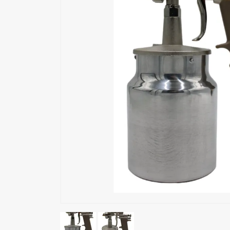
Εξωσκελετός
Επαλειπτικά Κόλλας
Επιδιόρθωση Ξύλου
Εργαλεία Αέρος
Εργαλεία Ηλεκτρικά
Εργαλεία Μπαταρίας
Εργαλεία Χειρός
Καρφωτικά Υλικά
Μηχανές Ταπετσαρίας
Όργανα Μέτρησης
Συστήματα Σύσφιξης
Συστήματα Τριβής