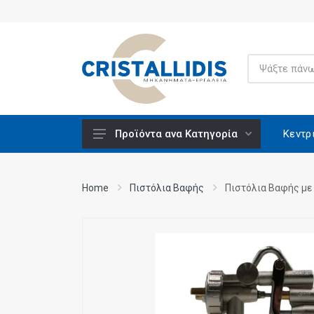
Κεντρ
Προϊόντα ανα Κατηγορία
Ανυψούμενοι Πάγκοι Εργασίας -
Μονταρίσματος
Home
Πιστόλια Βαφής
Πιστόλια Βαφής με 
Βάσεις Εργαλείων
Βενζινοκίνητα
Βίδες Κατασκευών
Ειδικά Υλικά CRISCO
Εξαρτήματα - Υλικά Εργαλείων