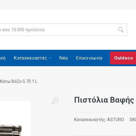
ική
Κατασκευαστές
Νέα
Επικοινωνία
Outdeco
Κάτω Βάζο G 70 1 L
Πιστόλια Βαφής 
Κατασκευαστής:
ASTURO
SK