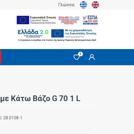
Γλώσσα:
0
με Κάτω Βάζο G 70 1 L
U:
28.0108-1