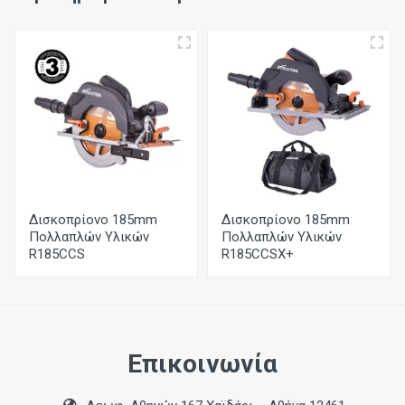
Διάμετρος
185mm
Οπή
20mm
Δόντια
20
Εντομή
Δισκοπρίονο 185mm
Δισκοπρίονο 185mm
1,7mm
Πολλαπλών Υλικών
Πολλαπλών Υλικών
R185CCS
R185CCSX+
Επικοινωνία