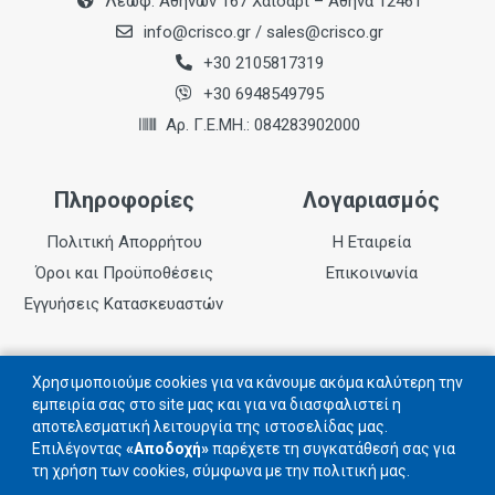
Λεωφ. Αθηνών 167 Χαϊδάρι – Αθήνα 12461
info@crisco.gr
/
sales@crisco.gr
+30 2105817319
+30 6948549795
Αρ. Γ.Ε.ΜΗ.: 084283902000
Πληροφορίες
Λογαριασμός
Πολιτική Απορρήτου
Η Εταιρεία
Όροι και Προϋποθέσεις
Επικοινωνία
Εγγυήσεις Κατασκευαστών
Follow us
Χρησιμοποιούμε cookies για να κάνουμε ακόμα καλύτερη την
εμπειρία σας στο site μας και για να διασφαλιστεί η
αποτελεσματική λειτουργία της ιστοσελίδας μας.
Ακολουθήστε μας στα social networks
Επιλέγοντας
«Αποδοχή»
παρέχετε τη συγκατάθεσή σας για
τη χρήση των cookies, σύμφωνα με την πολιτική μας.