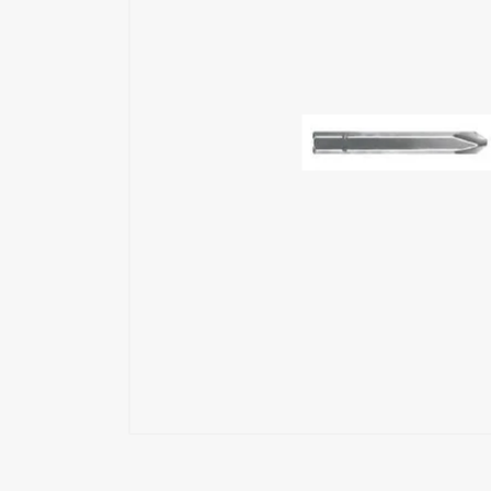
Εξωσκελετός
Επαλειπτικά Κόλλας
Επιδιόρθωση Ξύλου
Εργαλεία Αέρος
Εργαλεία Ηλεκτρικά
Εργαλεία Μπαταρίας
Εργαλεία Χειρός
Καρφωτικά Υλικά
Μηχανές Ταπετσαρίας
Όργανα Μέτρησης
Συστήματα Σύσφιξης
Συστήματα Τριβής