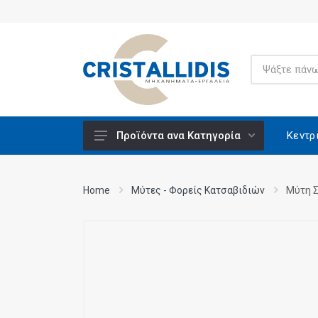
Κεντρ
Προϊόντα ανα Κατηγορία
Ανυψούμενοι Πάγκοι Εργασίας -
Μονταρίσματος
Home
Μύτες - Φορείς Κατσαβιδιών
Μύτη Σ
Βάσεις Εργαλείων
Βενζινοκίνητα
Βίδες Κατασκευών
Ειδικά Υλικά CRISCO
Εξαρτήματα - Υλικά Εργαλείων