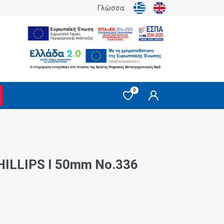
Γλώσσα:
0
HILLIPS I 50mm Νο.336