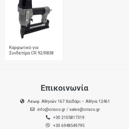
Τύπος
R800
Κορώνα
10 mm
Καρφωτικό για
Συνδετήρα CR 92/R838
Διάστ. Σύρματος
1,00 x 1,25 mm
Μήκος (Ελαχ. - Μεγ.)
10 mm - 38 mm
Επικοινωνία
Λεωφ. Αθηνών 167 Χαϊδάρι – Αθήνα 12461
info@crisco.gr
/
sales@crisco.gr
+30 2105817319
+30 6948549795