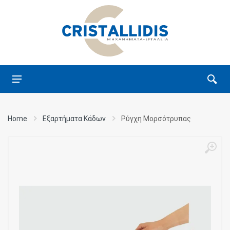
Home
Εξαρτήματα Κάδων
Ρύγχη Μορσότρυπας