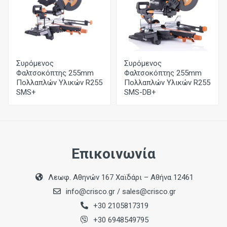
Δόντια
60
Εντομή
Συρόμενος
Συρόμενος
2,4mm
Φαλτσοκόπτης 255mm
Φαλτσοκόπτης 255mm
Πολλαπλών Υλικών R255
Πολλαπλών Υλικών R255
SMS+
SMS-DB+
Επικοινωνία
Λεωφ. Αθηνών 167 Χαϊδάρι – Αθήνα 12461
info@crisco.gr
/
sales@crisco.gr
+30 2105817319
+30 6948549795