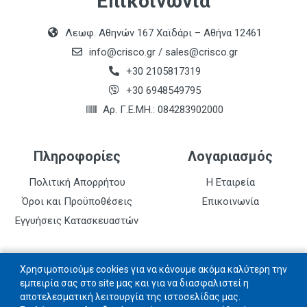
Επικοινωνία
Λεωφ. Αθηνών 167 Χαϊδάρι – Αθήνα 12461
info@crisco.gr
/
sales@crisco.gr
+30 2105817319
+30 6948549795
Αρ. Γ.Ε.ΜΗ.: 084283902000
Πληροφορίες
Λογαριασμός
Πολιτική Απορρήτου
Η Εταιρεία
Όροι και Προϋποθέσεις
Επικοινωνία
Εγγυήσεις Κατασκευαστών
Follow us
Χρησιμοποιούμε cookies για να κάνουμε ακόμα καλύτερη την
εμπειρία σας στο site μας και για να διασφαλιστεί η
αποτελεσματική λειτουργία της ιστοσελίδας μας.
Ακολουθήστε μας στα social networks