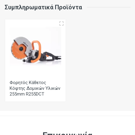
Συμπληρωματικά Προϊόντα
Διάμετρος
255mm
Οπή
22,2mm
Είδος Στεφάνης
Τμηματοποιημένη
Εντομή
Φορητός Κάθετος
2,5mm
Κόφτης Δομικών Υλικών
255mm R255DCT