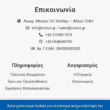
Επικοινωνία
Λεωφ. Αθηνών 167 Χαϊδάρι – Αθήνα 12461
info@crisco.gr
/
sales@crisco.gr
+30 2105817319
+30 6948549795
Αρ. Γ.Ε.ΜΗ.: 084283902000
Πληροφορίες
Λογαριασμός
Πολιτική Απορρήτου
Η Εταιρεία
Όροι και Προϋποθέσεις
Επικοινωνία
Εγγυήσεις Κατασκευαστών
Follow us
Χρησιμοποιούμε cookies για να κάνουμε ακόμα καλύτερη την