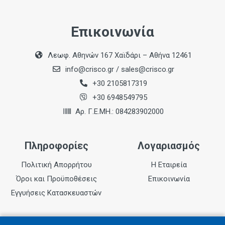
Ισχύς
6000W
Επικοινωνία
Μεγ. Μέγεθος Ξυλείας για Κάθετα Μόρσα (Π x Μ)
Λεωφ. Αθηνών 167 Χαϊδάρι – Αθήνα 12461
500 x 250 mm
info@crisco.gr
/
sales@crisco.gr
Μεγ. Μέγεθος Ξυλείας για Φάλτσα Μόρσα 60° (Π x
+30 2105817319
Μ)
+30 6948549795
220 x 250 mm
Αρ. Γ.Ε.ΜΗ.: 084283902000
Μήκος Βάσης Στήριξης (Με Διαβαθμισμένη
Κλίμακα Στήριξης Στάσης)
Πληροφορίες
Λογαριασμός
3000 mm
Πολιτική Απορρήτου
Η Εταιρεία
Ταχύτητα χωρίς Φορτίο
6670 ανά λεπτό
Όροι και Προϋποθέσεις
Επικοινωνία
Εγγυήσεις Κατασκευαστών
Ταχύτητα Τροφοδοσίας
2,20 m ανά λεπτό