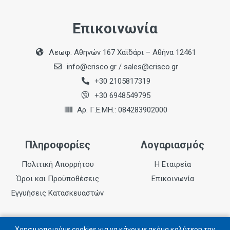
Επικοινωνία
Λεωφ. Αθηνών 167 Χαϊδάρι – Αθήνα 12461
info@crisco.gr
/
sales@crisco.gr
+30 2105817319
+30 6948549795
Αρ. Γ.Ε.ΜΗ.: 084283902000
Πληροφορίες
Λογαριασμός
Πολιτική Απορρήτου
Η Εταιρεία
Όροι και Προϋποθέσεις
Επικοινωνία
Εγγυήσεις Κατασκευαστών
Χρησιμοποιούμε cookies για να κάνουμε ακόμα καλύτερη την